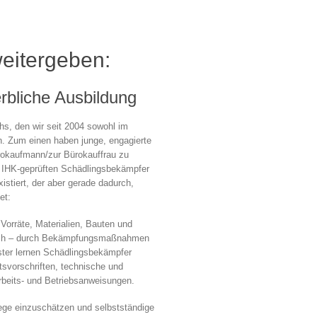
weitergeben:
bliche Ausbildung
hs, den wir seit 2004 sowohl im
. Zum einen haben junge, engagierte
rokaufmann/zur Bürokauffrau zu
 IHK-geprüften Schädlingsbekämpfer
xistiert, der aber gerade dadurch,
et:
orräte, Materialien, Bauten und
lich – durch Bekämpfungsmaßnahmen
ister lernen Schädlingsbekämpfer
tsvorschriften, technische und
rbeits- und Betriebsanweisungen.
wege einzuschätzen und selbstständige