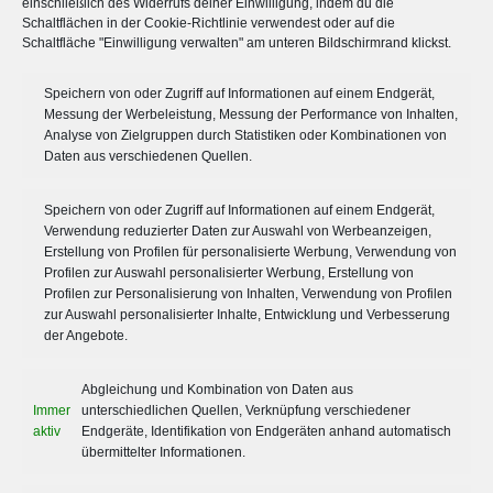
einschließlich des Widerrufs deiner Einwilligung, indem du die
Schaltflächen in der Cookie-Richtlinie verwendest oder auf die
Schaltfläche "Einwilligung verwalten" am unteren Bildschirmrand klickst.
Speichern von oder Zugriff auf Informationen auf einem Endgerät,
QUICKLINKS
Messung der Werbeleistung, Messung der Performance von Inhalten,
Analyse von Zielgruppen durch Statistiken oder Kombinationen von
Daten aus verschiedenen Quellen.
Aktuelles von Leeser & Will
Zertifizierungen
Informationen für Unternehmen
Speichern von oder Zugriff auf Informationen auf einem Endgerät,
Informationen für Privatkunden
Verwendung reduzierter Daten zur Auswahl von Werbeanzeigen,
Wechselservice
Erstellung von Profilen für personalisierte Werbung, Verwendung von
Schädlingslexikon
Profilen zur Auswahl personalisierter Werbung, Erstellung von
Profilen zur Personalisierung von Inhalten, Verwendung von Profilen
zur Auswahl personalisierter Inhalte, Entwicklung und Verbesserung
IMPRESSUM, DATENSCHUTZ, AGB
der Angebote.
Impressum
Abgleichung und Kombination von Daten aus
Datenschutz
Immer
unterschiedlichen Quellen, Verknüpfung verschiedener
AGB
aktiv
Endgeräte, Identifikation von Endgeräten anhand automatisch
übermittelter Informationen.