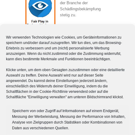
der Branche der
Schädlingsbekämpfung
stetig zu.
Für Verbraucher ist es
deshalb wichtig zu
Wir verwenden Technologien wie Cookies, um Geräteinformationen zu
erkennen, ob der Schädlingsbekämpfer seriös
speichern und/oder darauf zuzugreifen. Wir tun dies, um das Browsing-
und kompetent ist. Hier hilft das Gütesiegel.
Erlebnis zu verbessern und um (nicht) personalisierte Werbung
anzuzeigen. Wenn du nicht zustimmst oder die Zustimmung widerrufst,
Leeser & Will ist sowohl ein mehrfach
kann dies bestimmte Merkmale und Funktionen beeinträchtigen.
zertifiziertes Unternehmen als auch in der
„Weißen Liste“ der Schutzgemeinschaft
Klicke unten, um dem oben Gesagten zuzustimmen oder eine detaillierte
technischer Notdienste e.V. gelistet.
Auswahl zu treffen. Deine Auswahl wird nur auf dieser Seite
angewendet. Du kannst deine Einstellungen jederzeit ändern,
Weitere Infos zur Weißen Liste
›
einschließlich des Widerrufs deiner Einwilligung, indem du die
Schaltflächen in der Cookie-Richtlinie verwendest oder auf die
Schaltfläche "Einwilligung verwalten" am unteren Bildschirmrand klickst.
Speichern von oder Zugriff auf Informationen auf einem Endgerät,
Messung der Werbeleistung, Messung der Performance von Inhalten,
Analyse von Zielgruppen durch Statistiken oder Kombinationen von
Daten aus verschiedenen Quellen.
QUICKLINKS