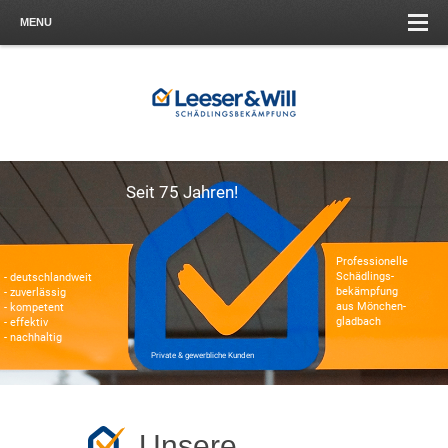
MENU
Seit 75 Jahren!
Professionelle
Schädlings-
- deutschlandweit
bekämpfung
- zuverlässig
aus Mönchen-
- kompetent
gladbach
- effektiv
- nachhaltig
Private & gewerbliche Kunden
Unsere