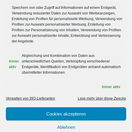
Speichern von oder Zugriff auf Informationen auf einem Endgerät,
Aktuelles von Leeser & Will
Verwendung reduzierter Daten zur Auswahl von Werbeanzeigen,
Zertifizierungen
Erstellung von Profilen für personalisierte Werbung, Verwendung von
Informationen für Unternehmen
Profilen zur Auswahl personalisierter Werbung, Erstellung von
Informationen für Privatkunden
Profilen zur Personalisierung von Inhalten, Verwendung von Profilen
Wechselservice
zur Auswahl personalisierter Inhalte, Entwicklung und Verbesserung
Schädlingslexikon
der Angebote.
IMPRESSUM, DATENSCHUTZ, AGB
Abgleichung und Kombination von Daten aus
Immer
unterschiedlichen Quellen, Verknüpfung verschiedener
aktiv
Endgeräte, Identifikation von Endgeräten anhand automatisch
Impressum
übermittelter Informationen.
Datenschutz
AGB
Immer aktiv
Verwalten von 393-Lieferanten
Lese mehr über diese Zwecke
Cookies akzeptieren
© 2015-2026 Leeser und Will – Schädlingsbekämpfung GmbH,
Mönchengladbach
Webdesign & SEO:
READY4 Marketing & Kommunikation,
Mönchengladbach
Ablehnen