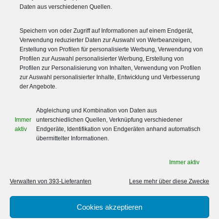
Daten aus verschiedenen Quellen.
Aktuelles von Leeser & Will
Zertifizierungen
Informationen für Unternehmen
Speichern von oder Zugriff auf Informationen auf einem Endgerät,
Informationen für Privatkunden
Verwendung reduzierter Daten zur Auswahl von Werbeanzeigen,
Wechselservice
Erstellung von Profilen für personalisierte Werbung, Verwendung von
Schädlingslexikon
Profilen zur Auswahl personalisierter Werbung, Erstellung von
Profilen zur Personalisierung von Inhalten, Verwendung von Profilen
zur Auswahl personalisierter Inhalte, Entwicklung und Verbesserung
IMPRESSUM, DATENSCHUTZ, AGB
der Angebote.
Impressum
Abgleichung und Kombination von Daten aus
Datenschutz
Immer
unterschiedlichen Quellen, Verknüpfung verschiedener
AGB
aktiv
Endgeräte, Identifikation von Endgeräten anhand automatisch
übermittelter Informationen.
Immer aktiv
© 2015-2026 Leeser und Will – Schädlingsbekämpfung GmbH,
Verwalten von 393-Lieferanten
Lese mehr über diese Zwecke
Mönchengladbach
Webdesign & SEO:
READY4 Marketing & Kommunikation,
Mönchengladbach
Cookies akzeptieren
Impressum
AGB
Datenschutz
Cookie-Richtlinie (EU)